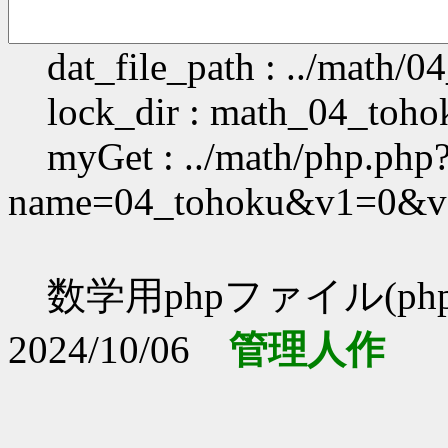
dat_file_path : ../math/0
lock_dir : math_04_toh
myGet : ../math/php.php
name=04_tohoku&v1=0&
数学用phpファイル(php
2024/10/06
管理人作