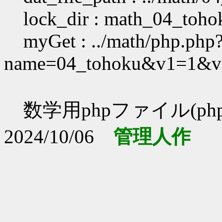
lock_dir : math_04_toho
myGet : ../math/php.php
name=04_tohoku&v1=1&
数学用phpファイル(php
2024/10/06
管理人作