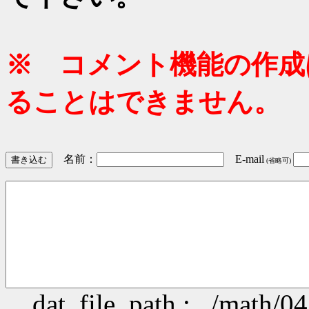
※ コメント機能の作成
ることはできません。
名前：
E-mail
(省略可)
dat_file_path : ../math/0