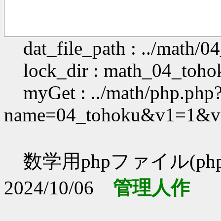
dat_file_path : ../math/0
lock_dir : math_04_toho
myGet : ../math/php.php
name=04_tohoku&v1=1&
数学用phpファイル(php
2024/10/06
管理人作