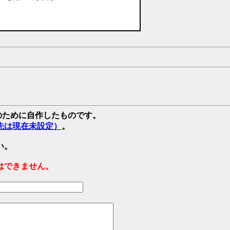
強のために自作したものです。
先は現在未設定）
。
い。
はできません。