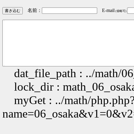
名前：
E-mail
(省略可)
dat_file_path : ../math/06
lock_dir : math_06_osak
myGet : ../math/php.php
name=06_osaka&v1=0&v