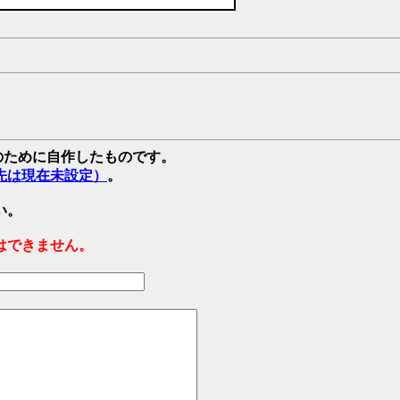
強のために自作したものです。
先は現在未設定）
。
い。
はできません。