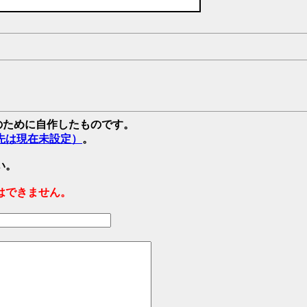
強のために自作したものです。
先は現在未設定）
。
い。
はできません。